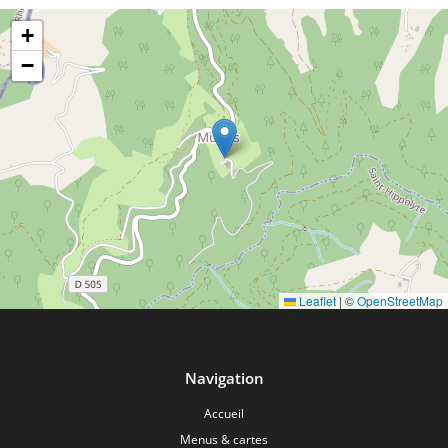
+
−
Leaflet
|
©
OpenStreetMap
Navigation
Accueil
Menus & cartes