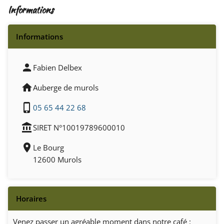
Informations
person
Fabien Delbex
home
Auberge de murols
phone_iphone
05 65 44 22 68
account_balance
SIRET N°10019789600010
location_on
Le Bourg
12600 Murols
Venez passer un agréable moment dans notre café :